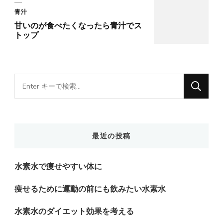
青汁
甘いのが食べたくなったら青汁でス
トップ
な
に
か
お
最近の投稿
探
し
水素水で痩せやすい体に
で
す
痩せるために運動の前にも飲みたい水素水
か
水素水のダイエット効果を考える
?